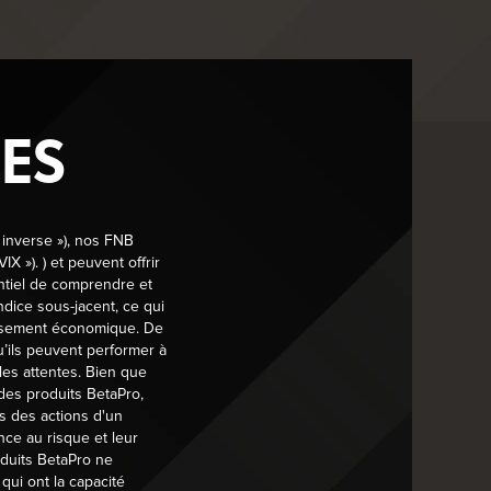
ES
ble à toutes les personnes handicapées, ainsi qu’à
 inverse »), nos FNB
geons à ce que l’ensemble de notre clientèle puisse
 »). ) et peuvent offrir
ntiel de comprendre et
ndice sous-jacent, ce qui
l accessible à toutes et à tous permettant à notre
tissement économique. De
t de perfectionnement des talents restent impartiales
u’ils peuvent performer à
avail. Global X s’assure que chaque personne connaisse
les attentes. Bien que
 des produits BetaPro,
s des actions d'un
nce au risque et leur
nt ces deux documents sont bienvenus et nous les
oduits BetaPro ne
ui ont la capacité