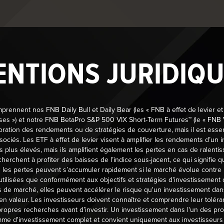
ENTIONS JURIDIQU
ge à offrir un environnement respectueux, accueillant et accessi
rennent nos FNB Daily Bull et Daily Bear (les « FNB à effet de levier et
te de conserver sa dignité et son indépendance. Nous nous enga
ses ») et notre FNB BetaPro S&P 500 VIX Short-Term Futures™ (le « FNB VIX
oration des rendements ou de stratégies de couverture, mais il est esse
sociés. Les ETF à effet de levier visent à amplifier les rendements d’un i
, c’est pourquoi nous nous engageons à offrir un milieu de travai
s plus élevés, mais ils amplifient également les pertes en cas de ralen
nt conçues pour que les activités de recrutement, de rétention e
erchent à profiter des baisses de l’indice sous-jacent, ce qui signifie q
it contribuer à la création et au maintien d’un tel milieu de tr
s les pertes peuvent s’accumuler rapidement si le marché évolue contre 
utilisées que conformément aux objectifs et stratégies d'investissement
environnement de travail accessible aux personnes handicapées.
s de marché, elles peuvent accélérer le risque qu'un investissement dan
n valeur. Les investisseurs doivent connaître et comprendre leur toléra
ssibilité, dans un format accessible. Les commentaires concerna
propres recherches avant d’investir. Un investissement dans l'un des pr
me d'investissement complet et convient uniquement aux investisseurs q