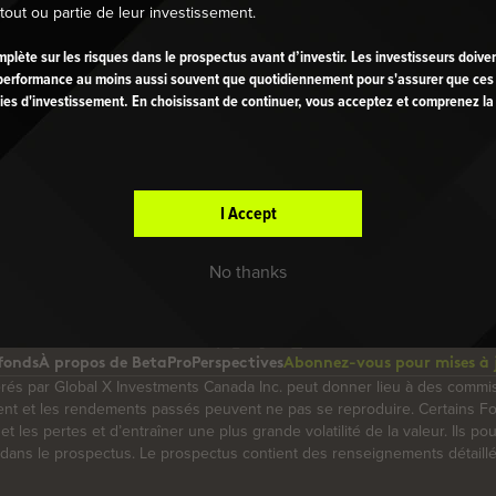
tout ou partie de leur investissement.
omplète sur les risques dans le prospectus avant d’investir. Les investisseurs doiven
.
ada
r performance au moins aussi souvent que quotidiennement pour s'assurer que ces
ies d'investissement. En choisissant de continuer, vous acceptez et comprenez la d
I Accept
No thanks
fonds
À propos de BetaPro
Perspectives
Abonnez-vous pour mises à 
érés par Global X Investments Canada Inc. peut donner lieu à des commi
ment et les rendements passés peuvent ne pas se reproduire. Certains 
 et les pertes et d’entraîner une plus grande volatilité de la valeur. Ils 
its dans le prospectus. Le prospectus contient des renseignements détail