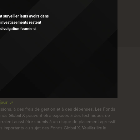
t surveiller leurs avoirs dans
 investissements restent
ivulgation fournie ci-
jour
ssions, à des frais de gestion et à des dépenses. Les Fonds
Fonds Global X peuvent être exposés à des techniques de
pourraient aussi être soumis à un risque de placement agressif
lés importants au sujet des Fonds Global X.
Veuillez lire le