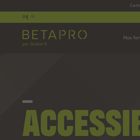
Cert
EN
FR
Nos fo
ACCESSIB