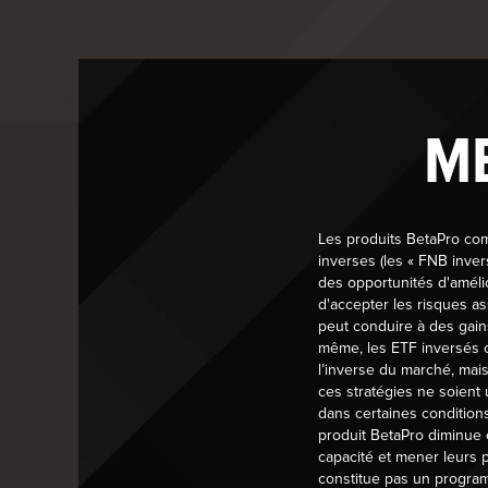
M
Global X Investments Canada Inc. (« Global X ») s’enga
Les produits BetaPro comp
traiter chaque personne d’une manière qui lui permet
inverses (les « FNB inver
accéder à nos services.
des opportunités d'améli
d'accepter les risques as
Nous croyons à l’intégration et à l’égalité des chances
peut conduire à des gain
personnel de s’investir pleinement. Nos politiques so
même, les ETF inversés ch
et sans discrimination. Chaque membre du personnel do
l’inverse du marché, mai
ces stratégies ne soient 
ses droits et responsabilités afin de promouvoir un 
dans certaines condition
produit BetaPro diminue e
Global X dispose d’un plan et d’une politique d’acce
capacité et mener leurs 
apprécions.
constitue pas un program