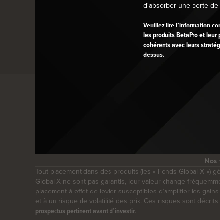
d'absorber une perte de 
Accédez au
.
plan d’accessibilité de Global X Canada
Veuillez lire l’information c
Accédez à la
politique d’accessibilité de Global X Can
les produits BetaPro et leu
cohérents avec leurs stratég
dessus.
Nos 
Tout placement dans des produits (les « Fonds Global X ») g
Global X ne sont pas garantis, leur valeur change fréquem
placement à effet de levier susceptibles d’amplifier les gains
et à un risque de volatilité des prix. Ces risques sont décr
.
prospectus pertinent avant d’investir