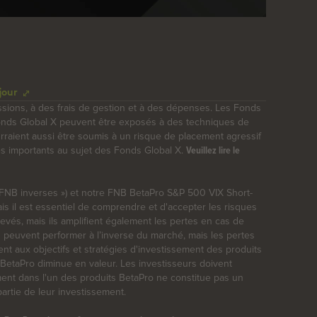
jour
ssions, à des frais de gestion et à des dépenses. Les Fonds
Fonds Global X peuvent être exposés à des techniques de
pourraient aussi être soumis à un risque de placement agressif
lés importants au sujet des Fonds Global X.
Veuillez lire le
 « FNB inverses ») et notre FNB BetaPro S&P 500 VIX Short-
is il est essentiel de comprendre et d'accepter les risques
levés, mais ils amplifient également les pertes en cas de
s peuvent performer à l’inverse du marché, mais les pertes
t aux objectifs et stratégies d'investissement des produits
 BetaPro diminue en valeur. Les investisseurs doivent
ment dans l'un des produits BetaPro ne constitue pas un
artie de leur investissement.