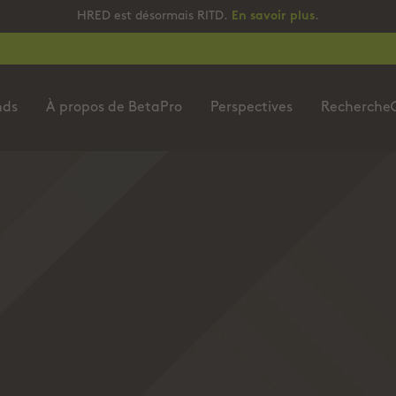
HRED est désormais RITD.
En savoir plus
.
nds
À propos de BetaPro
Perspectives
Recherche