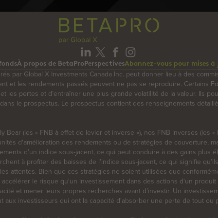
fonds
À propos de BetaPro
Perspectives
Abonnez-vous pour mises à 
érés par Global X Investments Canada Inc. peut donner lieu à des commi
ment et les rendements passés peuvent ne pas se reproduire. Certains 
 et les pertes et d’entraîner une plus grande volatilité de la valeur. Ils 
its dans le prospectus. Le prospectus contient des renseignements détail
 Bear (les « FNB à effet de levier et inverse »), nos FNB inverses (les
rtunités d'amélioration des rendements ou de stratégies de couverture, ma
ndements d’un indice sous-jacent, ce qui peut conduire à des gains plus é
nt à profiter des baisses de l’indice sous-jacent, ce qui signifie qu’il
es attentes. Bien que ces stratégies ne soient utilisées que conformémen
 accélérer le risque qu'un investissement dans des actions d'un produit
pacité et mener leurs propres recherches avant d’investir. Un investisse
ux investisseurs qui ont la capacité d'absorber une perte de tout ou p