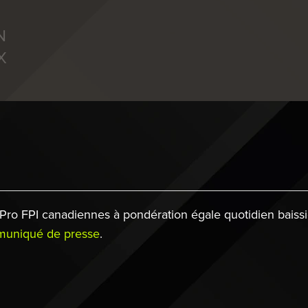
N
X
o FPI canadiennes à pondération égale quotidien baissier
uniqué de presse
.