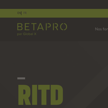
EN
FR
Nos fo
RITD