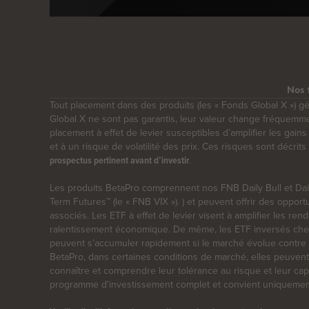
Nos 
Tout placement dans des produits (les « Fonds Global X ») g
Global X ne sont pas garantis, leur valeur change fréquem
placement à effet de levier susceptibles d’amplifier les gains
et à un risque de volatilité des prix. Ces risques sont décr
.
prospectus pertinent avant d’investir
Les produits BetaPro comprennent nos FNB Daily Bull et Daily
Term Futures™ (le « FNB VIX »). ) et peuvent offrir des oppo
associés. Les ETF à effet de levier visent à amplifier les re
ralentissement économique. De même, les ETF inversés cherche
peuvent s’accumuler rapidement si le marché évolue contre l
BetaPro, dans certaines conditions de marché, elles peuvent
connaître et comprendre leur tolérance au risque et leur ca
programme d'investissement complet et convient uniquement a