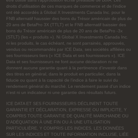
être utilisé sans l’approbation écrite préalable de BofA. Les
droits d’utilisation de ces marques de commerce et de l’indice
ont été accordés à Global X Investments Canada Inc. pour le
FNB alternatif haussier des bons du Trésor américain de plus de
20 ans de BetaPro 3X (TTLT) et le FNB alternatif baissier des
bons du Trésor américain de plus de 20 ans de BetaPro -3x
(STLT) (les « produits »). Ni Global X Investments Canada Inc.
ni les produits, le cas échéant, ne sont parrainés, approuvés,
vendus ou recommandés par ICE Data, ses sociétés affiliées ou
ses fournisseurs tiers (« ICE Data et ses fournisseurs »). ICE
Data et ses fournisseurs ne font aucune déclaration ni ne
donnent aucune garantie quant à la pertinence d’investir dans
des titres en général, dans le produit en particulier, dans la
fiducie ou quant à la capacité de l’indice à faire le suivi du
rendement général du marché. Le rendement passé d’un indice
n’est ni un indicateur ni une garantie des résultats futurs.
ICE DATA ET SES FOURNISSEURS DÉCLINENT TOUTE
GARANTIE ET DÉCLARATION, EXPRESSE OU IMPLICITE, Y
COMPRIS TOUTE GARANTIE DE QUALITÉ MARCHANDE OU
D’ADÉQUATION À UNE FIN OU À UNE UTILISATION
PARTICULIÈRE, Y COMPRIS LES INDICES, LES DONNÉES
SUR LES INDICES ET TOUTE INFORMATION INCLUSE, LIÉE