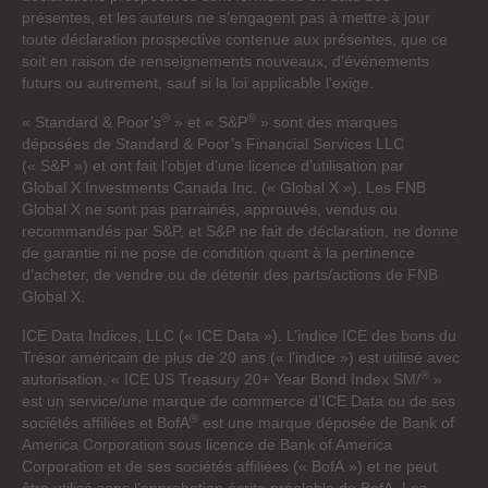
présentes, et les auteurs ne s’engagent pas à mettre à jour
toute déclaration prospective contenue aux présentes, que ce
soit en raison de renseignements nouveaux, d’événements
futurs ou autrement, sauf si la loi applicable l’exige.
®
®
« Standard & Poor’s
» et « S&P
» sont des marques
déposées de Standard & Poor’s Financial Services LLC
(« S&P ») et ont fait l’objet d’une licence d’utilisation par
Global X Investments Canada Inc. (« Global X »). Les FNB
Global X ne sont pas parrainés, approuvés, vendus ou
recommandés par S&P, et S&P ne fait de déclaration, ne donne
de garantie ni ne pose de condition quant à la pertinence
d’acheter, de vendre ou de détenir des parts/actions de FNB
Global X.
ICE Data Indices, LLC (« ICE Data »). L’indice ICE des bons du
Trésor américain de plus de 20 ans (« l’indice ») est utilisé avec
®
autorisation. « ICE US Treasury 20+ Year Bond Index SM/
»
est un service/une marque de commerce d’ICE Data ou de ses
®
sociétés affiliées et BofA
est une marque déposée de Bank of
America Corporation sous licence de Bank of America
Corporation et de ses sociétés affiliées (« BofA ») et ne peut