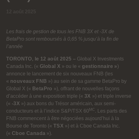
12 août 2025
Les frais de gestion de tous les FNB 3X et -3X de
BetaPro sont remboursés à 0,65 %
jusqu’à la fin de
l’année
TORONTO, le 12 août 2025 –
Global X Investments
Canada Inc. («
Global X
» ou le «
gestionnaire »
)
annonce le lancement de six nouveaux FNB (les
«
nouveaux
FNB
») au sein de sa gamme BetaPro by
Global X («
BetaPro
»), offrant de nouvelles façons
d’accéder à une exposition triple («
3X
») et triple inverse
(«
-3X
») aux bons du Trésor américain, aux semi-
MC
conducteurs et à l’indice S&P/TSX 60
. Les parts des
FNB commencent à être négociées aujourd’hui à la
Bourse de Toronto («
TSX
») et à Cboe Canada Inc.
(«
Cboe Canada
»).