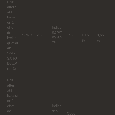
FNB
altern
atif
baissi
er à
effet
Indice
de
S&P/T
SCND
-3X
TSX
1,15
0,65
levier
SX 60
%
%
MC
quotidi
en
S&P/T
SX 60
BetaP
ro -3x
FNB
altern
atif
haussi
er à
effet
Indice
de
des
Cboe