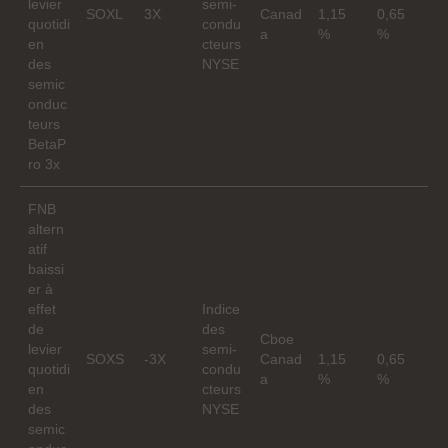
levier
semi-
SOXL
3X
Canad
1,15
0,65
quotidi
condu
a
%
%
en
cteurs
des
NYSE
semic
onduc
teurs
BetaP
ro 3x
FNB
altern
atif
baissi
er à
effet
Indice
de
des
Cboe
levier
semi-
SOXS
-3X
Canad
1,15
0,65
quotidi
condu
a
%
%
en
cteurs
des
NYSE
semic