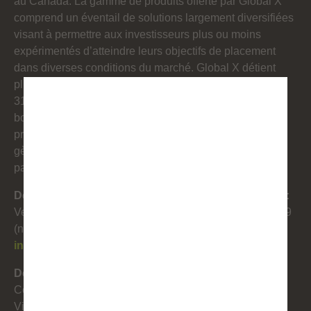
au Canada. La gamme de produits offerte par Global X
comprend un éventail de solutions largement diversifiées
visant à permettre aux investisseurs plus ou moins
expérimentés d’atteindre leurs objectifs de placement
dans diverses conditions du marché. Global X détient
plus de 40 milliards de dollars en actifs sous gestion au
31 juillet 2025 et 152 FNB négociés sur les principales
MENTIONS
bourses canadiennes. Global X est une filiale en
JURIDIQUES
propriété exclusive du Mirae Asset Financial Group, qui
gère plus de 800 milliards de dollars d’actifs dans 19
pays et sur des marchés internationaux.
Les produits BetaPro comprennent nos FNB Daily Bull et
Daily Bear (les « FNB à effet de levier et inverse »), nos
Demandes de renseignements des investisseurs :
FNB inverses (les « FNB inverses ») et notre FNB BetaPro
S&P 500 VIX Short-Term Futures™ (le « FNB VIX »). )
Veuillez communiquer avec Global X au 1 866 641-5739
et peuvent offrir des opportunités d'amélioration des
(numéro sans frais) ou au 416 933-5745
rendements ou de stratégies de couverture, mais il est
info@GlobalX.ca
essentiel de comprendre et d'accepter les risques associés.
Les ETF à effet de levier visent à amplifier les rendements
Demandes de renseignements des médias :
d’un indice sous-jacent, ce qui peut conduire à des gains
Communiquez avec Jonathan McGuire
plus élevés, mais ils amplifient également les pertes en cas
Vice-président des communications
de ralentissement économique. De même, les ETF inversés