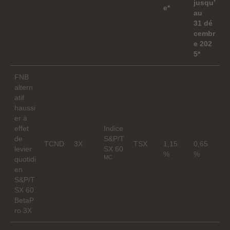
jusqu’
e*
au
31 dé
cembr
e 202
5*
FNB
altern
atif
haussi
er à
effet
Indice
de
S&P/T
TCND
3X
TSX
1,15
0,65
levier
SX 60
%
%
MC
quotidi
en
S&P/T
SX 60
BetaP
ro 3X