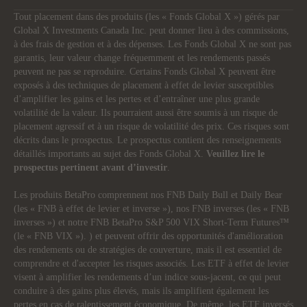
Tout placement dans des produits (les « Fonds Global X ») gérés par
Global X Investments Canada Inc. peut donner lieu à des commissions,
à des frais de gestion et à des dépenses. Les Fonds Global X ne sont pas
garantis, leur valeur change fréquemment et les rendements passés
peuvent ne pas se reproduire. Certains Fonds Global X peuvent être
exposés à des techniques de placement à effet de levier susceptibles
d’amplifier les gains et les pertes et d’entraîner une plus grande
volatilité de la valeur. Ils pourraient aussi être soumis à un risque de
placement agressif et à un risque de volatilité des prix. Ces risques sont
décrits dans le prospectus. Le prospectus contient des renseignements
détaillés importants au sujet des Fonds Global X.
Veuillez lire le
prospectus pertinent avant d’investir
.
Les produits BetaPro comprennent nos FNB Daily Bull et Daily Bear
(les « FNB à effet de levier et inverse »), nos FNB inverses (les « FNB
inverses ») et notre FNB BetaPro S&P 500 VIX Short-Term Futures™
(le « FNB VIX »). ) et peuvent offrir des opportunités d'amélioration
des rendements ou de stratégies de couverture, mais il est essentiel de
comprendre et d'accepter les risques associés. Les ETF à effet de levier
visent à amplifier les rendements d’un indice sous-jacent, ce qui peut
conduire à des gains plus élevés, mais ils amplifient également les
pertes en cas de ralentissement économique. De même, les ETF inversés