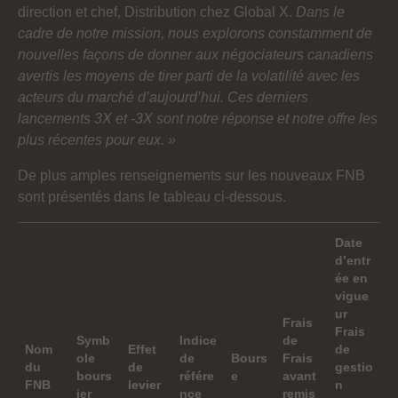
direction et chef, Distribution chez Global X.
Dans le
cadre de notre mission, nous explorons constamment de
nouvelles façons de donner aux négociateurs canadiens
avertis les moyens de tirer parti de la volatilité avec les
acteurs du marché d’aujourd’hui. Ces derniers
lancements 3X et -3X sont notre réponse et notre offre les
plus récentes pour eux. »
De plus amples renseignements sur les nouveaux FNB
sont présentés dans le tableau ci-dessous.
Date
d’entr
ée en
vigue
ur
Frais
Frais
Symb
Indice
de
Nom
Effet
de
ole
de
Bours
Frais
du
de
gestio
bours
référe
e
avant
FNB
levier
n
ier
nce
remis