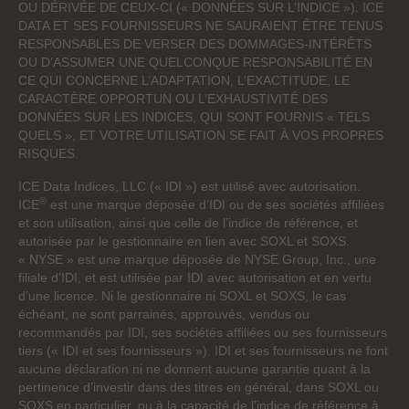
OU DÉRIVÉE DE CEUX-CI (« DONNÉES SUR L’INDICE »). ICE
DATA ET SES FOURNISSEURS NE SAURAIENT ÊTRE TENUS
RESPONSABLES DE VERSER DES DOMMAGES-INTÉRÊTS
OU D’ASSUMER UNE QUELCONQUE RESPONSABILITÉ EN
CE QUI CONCERNE L’ADAPTATION, L’EXACTITUDE, LE
CARACTÈRE OPPORTUN OU L’EXHAUSTIVITÉ DES
DONNÉES SUR LES INDICES, QUI SONT FOURNIS « TELS
QUELS », ET VOTRE UTILISATION SE FAIT À VOS PROPRES
RISQUES.
ICE Data Indices, LLC (« IDI ») est utilisé avec autorisation.
®
ICE
est une marque déposée d’IDI ou de ses sociétés affiliées
et son utilisation, ainsi que celle de l’indice de référence, et
autorisée par le gestionnaire en lien avec SOXL et SOXS.
« NYSE » est une marque déposée de NYSE Group, Inc., une
filiale d’IDI, et est utilisée par IDI avec autorisation et en vertu
d’une licence. Ni le gestionnaire ni SOXL et SOXS, le cas
échéant, ne sont parrainés, approuvés, vendus ou
recommandés par IDI, ses sociétés affiliées ou ses fournisseurs
tiers (« IDI et ses fournisseurs »). IDI et ses fournisseurs ne font
aucune déclaration ni ne donnent aucune garantie quant à la
pertinence d’investir dans des titres en général, dans SOXL ou
SOXS en particulier, ou à la capacité de l’indice de référence à