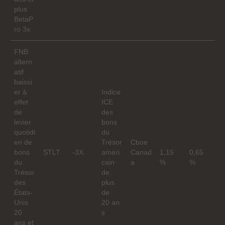
plus
BetaP
ro 3x
FNB
altern
atif
baissi
er à
Indice
effet
ICE
de
des
levier
bons
quotidi
du
en de
Trésor
Cboe
bons
STLT
-3X
améri
Canad
1,15
0,65
du
cain
a
%
%
Trésor
de
des
plus
États-
de
Unis
20 an
20
s
ans et