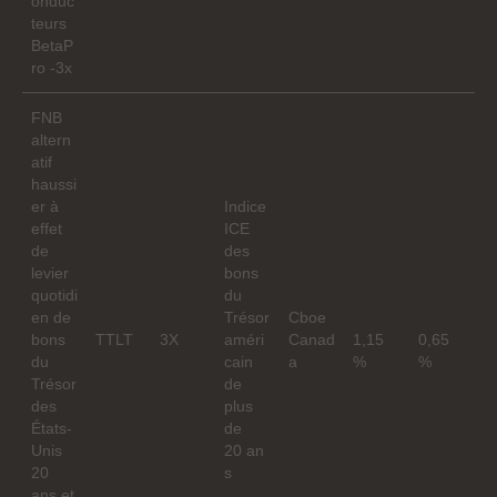
onduc
teurs
BetaP
ro -3x
FNB
altern
atif
haussi
er à
Indice
effet
ICE
de
des
levier
bons
quotidi
du
en de
Trésor
Cboe
bons
TTLT
3X
améri
Canad
1,15
0,65
du
cain
a
%
%
Trésor
de
des
plus
États-
de
Unis
20 an
20
s
ans et