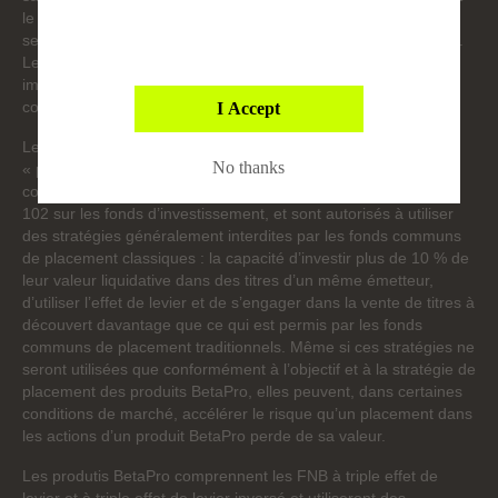
En choisissant de continuer, vous acceptez et comprenez
le montant total de votre investissement dans les fonds vous
la divulgation fournie ci-dessus.
sera retourné. Le rendement passé pourrait ne pas se répéter.
Le prospectus renferme des renseignements détaillés
importants sur les fonds Global X. Veuillez lire le prospectus
correspondant avant de faire un placement.
I Accept
Les fonds Global X comprennent nos produits BetaPro (les
No thanks
« produits BetaPro »). Les produits BetaPro sont des fonds
communs de placement alternatifs au sens du Règlement 81-
102 sur les fonds d’investissement, et sont autorisés à utiliser
des stratégies généralement interdites par les fonds communs
de placement classiques : la capacité d’investir plus de 10 % de
leur valeur liquidative dans des titres d’un même émetteur,
d’utiliser l’effet de levier et de s’engager dans la vente de titres à
découvert davantage que ce qui est permis par les fonds
communs de placement traditionnels. Même si ces stratégies ne
seront utilisées que conformément à l’objectif et à la stratégie de
placement des produits BetaPro, elles peuvent, dans certaines
conditions de marché, accélérer le risque qu’un placement dans
les actions d’un produit BetaPro perde de sa valeur.
Les produtis BetaPro comprennent les FNB à triple effet de