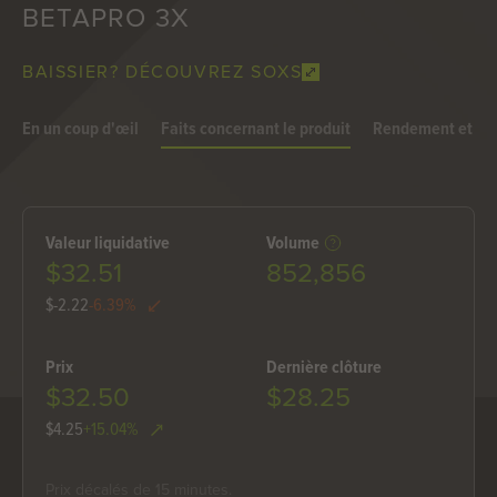
BETAPRO 3X
BAISSIER? DÉCOUVREZ SOXS
En un coup d'œil
Faits concernant le produit
Rendement et dis
Valeur liquidative
Volume
$32.51
852,856
$-2.22
-6.39%
Prix
Dernière clôture
$32.50
$28.25
$4.25
+15.04%
Prix ​​décalés de 15 minutes.