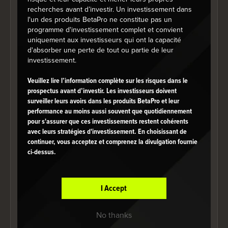
recherches avant d’investir. Un investissement dans
l'un des produits BetaPro ne constitue pas un
programme d'investissement complet et convient
uniquement aux investisseurs qui ont la capacité
d'absorber une perte de tout ou partie de leur
investissement.
Veuillez lire l’information complète sur les risques dans le
prospectus avant d’investir. Les investisseurs doivent
surveiller leurs avoirs dans les produits BetaPro et leur
performance au moins aussi souvent que quotidiennement
pour s'assurer que ces investissements restent cohérents
End of interactive chart.
avec leurs stratégies d'investissement. En choisissant de
Catégorie
Pondération
continuer, vous acceptez et comprenez la divulgation fournie
ci-dessus.
Technologies de l'information
100.00%
Les titres sont susceptibles de changer.
I Accept
Meilleure exposition
No thanks