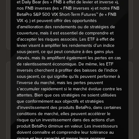
et Daily Bear (les « FNB à effet de levier et inverse »),
nos FNB inverses (les « FNB inverses ») et notre FNB
La réglementation des fonds de placement limite la
BetaPro S&P 500 VIX Short-Term Futures™ (le « FNB
présentation des chiffres de performance jusqu'à ce
VIX »). ) et peuvent offrir des opportunités
qu'un fonds atteigne son premier anniversaire.
d'amélioration des rendements ou de stratégies de
couverture, mais il est essentiel de comprendre et
d'accepter les risques associés. Les ETF à effet de
levier visent à amplifier les rendements d’un indice
sous-jacent, ce qui peut conduire à des gains plus
élevés, mais ils amplifient également les pertes en cas
de ralentissement économique. De même, les ETF
inversés cherchent à profiter des baisses de l’indice
Répartition sectorielle
sous-jacent, ce qui signifie qu’ils peuvent performer à
l’inverse du marché, mais les pertes peuvent
Au 30 juin 2026
s’accumuler rapidement si le marché évolue contre les
attentes. Bien que ces stratégies ne soient utilisées
Chart
que conformément aux objectifs et stratégies
Pie chart with 1 slice.
d'investissement des produits BetaPro, dans certaines
conditions de marché, elles peuvent accélérer le
risque qu'un investissement dans des actions d'un
produit BetaPro diminue en valeur. Les investisseurs
doivent connaître et comprendre leur tolérance au
risque et leur capacité et mener leurs propres