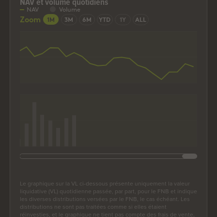
NAV et volume quotidiens
NAV et volume quotidiens
NAV
Volume
Combination chart with 2 data series.
Zoom
1M
3M
6M
YTD
1Y
ALL
The chart has 2 X axes displaying Time, and Time.
The chart has 2 Y axes displaying values, and values.
End of interactive chart.
Le graphique sur la VL ci-dessous présente uniquement la valeur
liquidative (VL) quotidienne passée, par part, pour le FNB et indique
les diverses distributions versées par le FNB, le cas échéant. Les
distributions ne sont pas traitées comme si elles étaient
réinvesties, et le graphique ne tient pas compte des frais de vente,