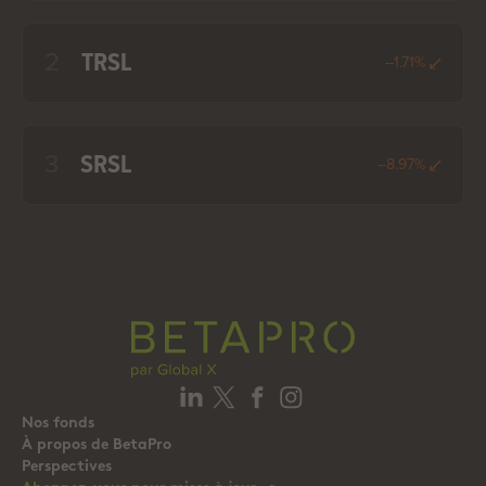
2
TRSL
--1.71%
3
SRSL
--8.97%
Nos fonds
À propos de BetaPro
Perspectives