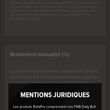
de rachat, de distribution ou des frais optionnels, ni des impôts sur
le revenu à payer par le porteur de titres. La VL comprend les frais
de gestion et d’autres charges liées au fonds. Le graphique n’est
pas un graphique de rendement et n’est pas indicatif de la VL
future, laquelle variera.
Rendement annualisé (%)
La réglementation des fonds de placement limite la
présentation des chiffres de performance jusqu'à ce
qu'un fonds atteigne son premier anniversaire.
MENTIONS JURIDIQUES
Rendement depuis le début de l’année
Les produits BetaPro comprennent nos FNB Daily Bull
(%)