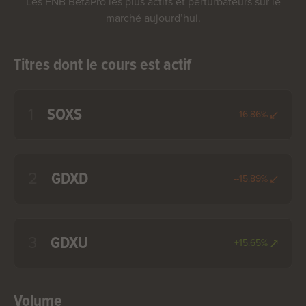
Les FNB BetaPro les plus actifs et perturbateurs sur le
marché aujourd’hui.
Titres dont le cours est actif
1
SOXS
--16.86%
2
GDXD
--15.89%
3
GDXU
+15.65%
Volume