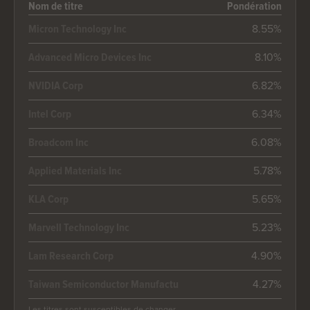
Nom de titre
Pondération
8.55%
Micron Technology Inc
8.10%
Advanced Micro Devices Inc
6.82%
NVIDIA Corp
6.34%
Intel Corp
6.08%
Broadcom Inc
5.78%
Applied Materials Inc
5.65%
KLA Corp
5.23%
Marvell Technology Inc
4.90%
Lam Research Corp
4.27%
Taiwan Semiconductor Manufactu
Les titres sont susceptibles de changer.