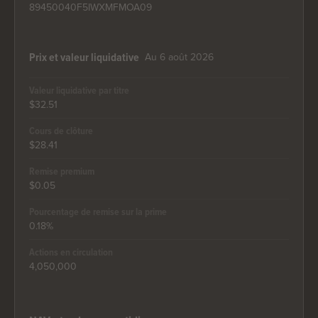
89450040F5IWXMFMOA09
Au 6 août 2026
Prix et valeur liquidative
Valeur liquidative par titre
$32.51
Cours de clôture
$28.41
Remise premium
$0.05
Pourcentage de remise sur la prime
0.18%
Actions en circulation
4,050,000