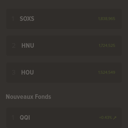
1
SOXS
1,838,965
2
HNU
1,724,525
3
HOU
1,524,549
Nouveaux Fonds
1
QQI
+0.43%