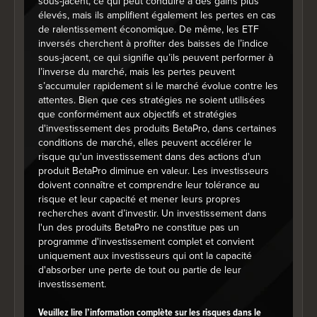
sous-jacent, ce qui peut conduire à des gains plus
élevés, mais ils amplifient également les pertes en cas
de ralentissement économique. De même, les ETF
inversés cherchent à profiter des baisses de l’indice
sous-jacent, ce qui signifie qu’ils peuvent performer à
l’inverse du marché, mais les pertes peuvent
s’accumuler rapidement si le marché évolue contre les
attentes. Bien que ces stratégies ne soient utilisées
que conformément aux objectifs et stratégies
d'investissement des produits BetaPro, dans certaines
conditions de marché, elles peuvent accélérer le
risque qu'un investissement dans des actions d'un
produit BetaPro diminue en valeur. Les investisseurs
End of interactive chart.
doivent connaître et comprendre leur tolérance au
Catégorie
Pondération
risque et leur capacité et mener leurs propres
recherches avant d’investir. Un investissement dans
Soins de santé
19.99%
l'un des produits BetaPro ne constitue pas un
programme d'investissement complet et convient
Secteur financier
18.56%
uniquement aux investisseurs qui ont la capacité
d'absorber une perte de tout ou partie de leur
Services industriels
14.92%
investissement.
Technologies de l'information
14.30%
Veuillez lire l’information complète sur les risques dans le