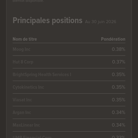
bientôt disponible.
Principales positions
Au 30 juin 2026
Nom de titre
Pondération
0.38%
Moog Inc
0.37%
Hut 8 Corp
0.35%
BrightSpring Health Services I
0.35%
Cytokinetics Inc
0.35%
Viasat Inc
0.34%
Argan Inc
0.34%
MaxLinear Inc
0.33%
UMB Financial Corp