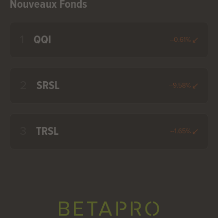
Nouveaux Fonds
1
QQI
--0.61%
2
SRSL
--9.58%
3
TRSL
--1.65%