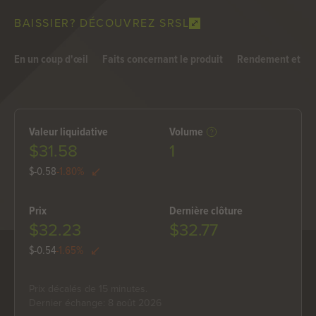
BAISSIER? DÉCOUVREZ SRSL
En un coup d'œil
Faits concernant le produit
Rendement et dis
Valeur liquidative
Volume
$31.58
1
$-0.58
-1.80%
Prix
Dernière clôture
$32.23
$32.77
$-0.54
-1.65%
Prix ​​décalés de 15 minutes.
Dernier échange: 8 août 2026