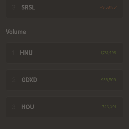
3
SRSL
--9.58%
Volume
1
HNU
1,731,498
2
GDXD
938,509
3
HOU
746,091