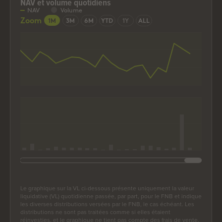
NAV et volume quotidiens
NAV et volume quotidiens
NAV
Volume
Combination chart with 2 data series.
Zoom
1M
3M
6M
YTD
1Y
ALL
The chart has 2 X axes displaying Time, and Time.
The chart has 2 Y axes displaying values, and values.
End of interactive chart.
Le graphique sur la VL ci-dessous présente uniquement la valeur
liquidative (VL) quotidienne passée, par part, pour le FNB et indique
les diverses distributions versées par le FNB, le cas échéant. Les
distributions ne sont pas traitées comme si elles étaient
réinvesties, et le graphique ne tient pas compte des frais de vente,