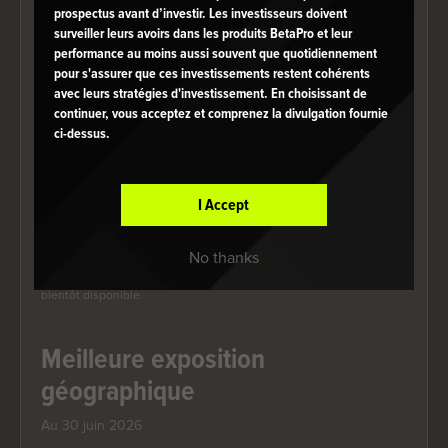
prospectus avant d’investir. Les investisseurs doivent
Biens de consommation
9.40%
surveiller leurs avoirs dans les produits BetaPro et leur
performance au moins aussi souvent que quotidiennement
Immobilier
5.77%
pour s'assurer que ces investissements restent cohérents
avec leurs stratégies d'investissement. En choisissant de
Énergie
5.74%
continuer, vous acceptez et comprenez la divulgation fournie
ci-dessus.
Matériaux
4.25%
Services publics
2.68%
I Accept
Service de communication
2.41%
No thanks
Les titres sont susceptibles de changer. La liste complète sera
bientôt disponible.
Meilleure exposition
géographique
Au 30 juin 2026