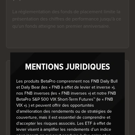
La réglementation des fonds de placement limite la
présentation des chiffres de performance jusqu'à ce
qu'un fonds atteigne son premier anniversaire.
MENTIONS JURIDIQUES
Répartition sectorielle
Les produits BetaPro comprennent nos FNB Daily Bull
Au 30 juin 2026
et Daily Bear (les « FNB à effet de levier et inverse »),
Chart
nos FNB inverses (les « FNB inverses ») et notre FNB
BetaPro S&P 500 VIX Short-Term Futures™ (le « FNB
Pie chart with 10 slices.
VIX »). ) et peuvent offrir des opportunités
d'amélioration des rendements ou de stratégies de
couverture, mais il est essentiel de comprendre et
d'accepter les risques associés. Les ETF à effet de
levier visent à amplifier les rendements d’un indice