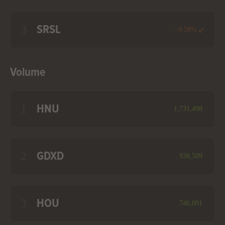
3
SRSL
--9.58%
Volume
1
HNU
1,731,498
2
GDXD
938,509
3
HOU
746,091