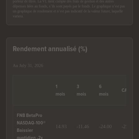
porteur de titres. La VL tient compte des frais de gestion et des autres
dépenses liées au fonds, s’ils sont payés par le fonds. Le graphique n’est pas
un graphique de rendement et n’est pas indicatif de la valeur future, laquelle
variera.
Rendement annualisé (%)
Au July 31, 2026
1
3
6
CAD
mois
mois
mois
FNB BetaPro
NASDAQ‑100®
14.93
-11.46
-24.00
-25.07
Baissier
quotidien ‑2x