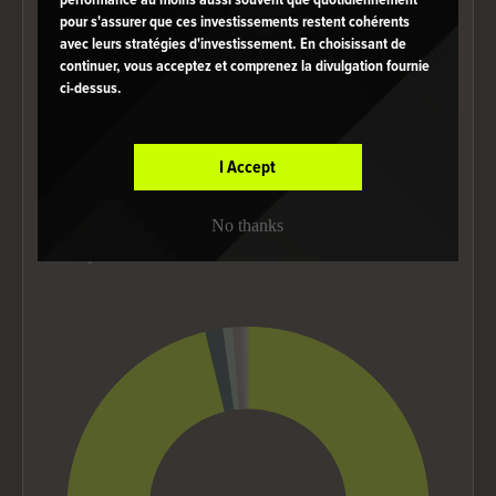
performance au moins aussi souvent que quotidiennement
pour s'assurer que ces investissements restent cohérents
Autres
0.30%
avec leurs stratégies d'investissement. En choisissant de
continuer, vous acceptez et comprenez la divulgation fournie
ci-dessus.
Les titres sont susceptibles de changer. La liste complète sera bientôt
disponible.
I Accept
Meilleure exposition
géographique
No thanks
Au 30 juin 2026
Chart
Pie chart with 6 slices.