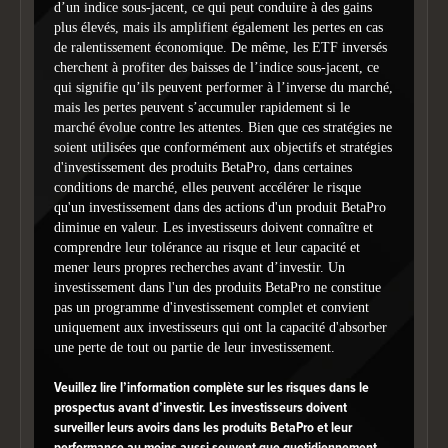
d’un indice sous-jacent, ce qui peut conduire à des gains
plus élevés, mais ils amplifient également les pertes en cas
de ralentissement économique. De même, les ETF inversés
End of interactive chart.
cherchent à profiter des baisses de l’indice sous-jacent, ce
Catégorie
Pondération
qui signifie qu’ils peuvent performer à l’inverse du marché,
mais les pertes peuvent s’accumuler rapidement si le
Technologies de l'information
61.21%
marché évolue contre les attentes. Bien que ces stratégies ne
soient utilisées que conformément aux objectifs et stratégies
Service de communication
12.10%
d'investissement des produits BetaPro, dans certaines
conditions de marché, elles peuvent accélérer le risque
Biens de consommation
10.66%
qu'un investissement dans des actions d'un produit BetaPro
diminue en valeur. Les investisseurs doivent connaître et
Services aux consommateurs
6.23%
comprendre leur tolérance au risque et leur capacité et
mener leurs propres recherches avant d’investir. Un
Soins de santé
3.56%
investissement dans l'un des produits BetaPro ne constitue
pas un programme d'investissement complet et convient
Services industriels
3.15%
uniquement aux investisseurs qui ont la capacité d'absorber
une perte de tout ou partie de leur investissement.
Services publics
1.14%
Veuillez lire l’information complète sur les risques dans le
Matériaux
1.04%
prospectus avant d’investir. Les investisseurs doivent
surveiller leurs avoirs dans les produits BetaPro et leur
Énergie
0.45%