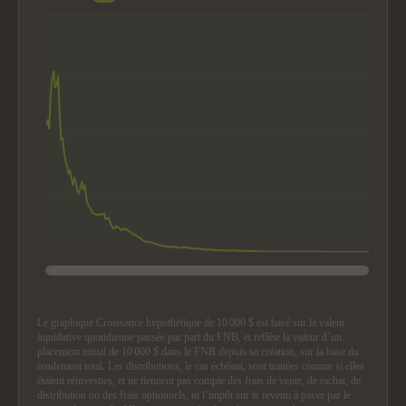
The chart has 1 Y axis displaying values. Data ranges from 2.21
End of interactive chart.
Le graphique Croissance hypothétique de 10 000 $ est basé sur la valeur
liquidative quotidienne passée par part du FNB, et reflète la valeur d’un
placement initial de 10 000 $ dans le FNB depuis sa création, sur la base du
rendement total. Les distributions, le cas échéant, sont traitées comme si elles
étaient réinvesties, et ne tiennent pas compte des frais de vente, de rachat, de
distribution ou des frais optionnels, ni l’impôt sur le revenu à payer par le