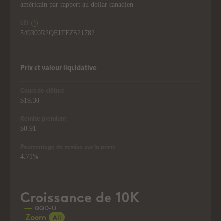
américain par rapport au dollar canadien
LEI
549300R2QEITFZS21782
Prix et valeur liquidative
Cours de clôture
$19.30
Remise premium
$0.91
Pourcentage de remise sur la prime
4.71%
Croissance de 10K
Croissance de 10K
Line chart with 218 data points.
QQD-U
Zoom
All
The chart has 1 X axis displaying Time. Data ranges from 2008