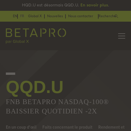
HQD.U est désormais QQD.U.
En savoir plus
.
EN
FR
Global X
Nouvelles
Nous contacter
Recherche
QQD.U
FNB BETAPRO NASDAQ‑100®
BAISSIER QUOTIDIEN ‑2X
En un coup d'œil
Faits concernant le produit
Rendement et dis